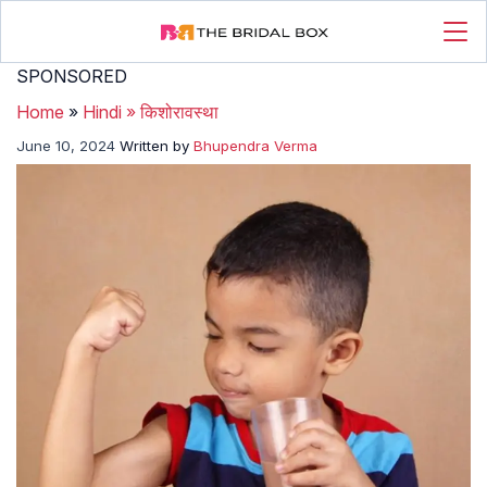
SPONSORED
Home
»
Hindi
»
किशोरावस्था
June 10, 2024
Written by
Bhupendra Verma