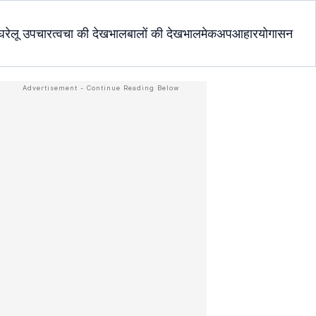
घरेलू उपचार
त्वचा की देखभाल
बालों की देखभाल
मेकअप
आहार
योगासन