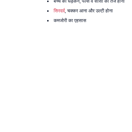
बच्चे की धड़कन, पल्स व सांसों का तेज होना
सिरदर्द
, चक्कर आना और उल्टी होना
कमजोरी का एहसास