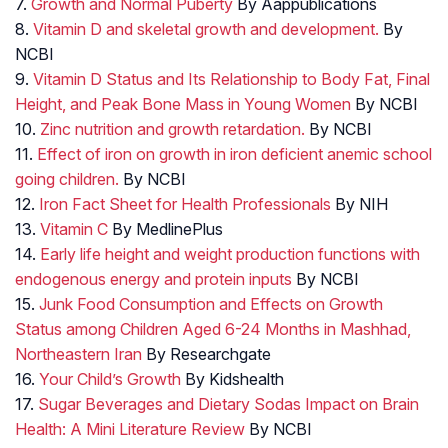
7.
Growth and Normal Puberty
By Aappublications
8.
Vitamin D and skeletal growth and development.
By
NCBI
9.
Vitamin D Status and Its Relationship to Body Fat, Final
Height, and Peak Bone Mass in Young Women
By NCBI
10.
Zinc nutrition and growth retardation.
By NCBI
11.
Effect of iron on growth in iron deficient anemic school
going children.
By NCBI
12.
Iron Fact Sheet for Health Professionals
By NIH
13.
Vitamin C
By MedlinePlus
14.
Early life height and weight production functions with
endogenous energy and protein inputs
By NCBI
15.
Junk Food Consumption and Effects on Growth
Status among Children Aged 6-24 Months in Mashhad,
Northeastern Iran
By Researchgate
16.
Your Child’s Growth
By Kidshealth
17.
Sugar Beverages and Dietary Sodas Impact on Brain
Health: A Mini Literature Review
By NCBI