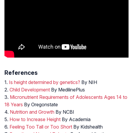
References
1.
Is height determined by genetics?
By NIH
2.
Child Development
By MedilinePlus
3.
Micronutrient Requirements of Adolescents Ages 14 to
18 Years
By Oregonstate
4.
Nutrition and Growth
By NCBI
5.
How to Increase Height
By Academia
6.
Feeling Too Tall or Too Short
By Kidshealth