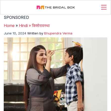
SPONSORED
Home
»
Hindi
»
किशोरावस्था
June 10, 2024
Written by
Bhupendra Verma