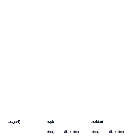
आयु (वर्ष)
लड़के
लड़कियां
लंबाई
औसत लंबाई
लंबाई
औसत लंबाई