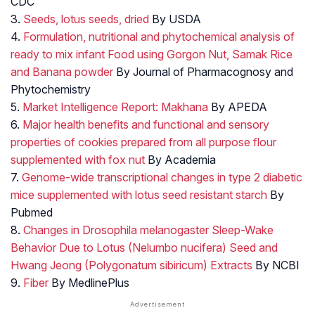
CDC
3.
Seeds, lotus seeds, dried
By USDA
4.
Formulation, nutritional and phytochemical analysis of
ready to mix infant Food using Gorgon Nut, Samak Rice
and Banana powder
By Journal of Pharmacognosy and
Phytochemistry
5.
Market Intelligence Report: Makhana
By APEDA
6.
Major health benefits and functional and sensory
properties of cookies prepared from all purpose flour
supplemented with fox nut
By Academia
7.
Genome-wide transcriptional changes in type 2 diabetic
mice supplemented with lotus seed resistant starch
By
Pubmed
8.
Changes in Drosophila melanogaster Sleep-Wake
Behavior Due to Lotus (Nelumbo nucifera) Seed and
Hwang Jeong (Polygonatum sibiricum) Extracts
By NCBI
9.
Fiber
By MedlinePlus