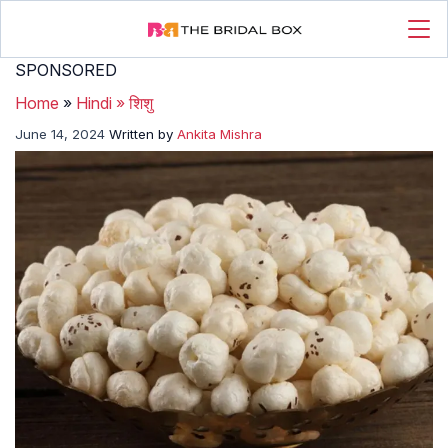
SPONSORED
Home
»
Hindi
»
शिशु
June 14, 2024
Written by
Ankita Mishra