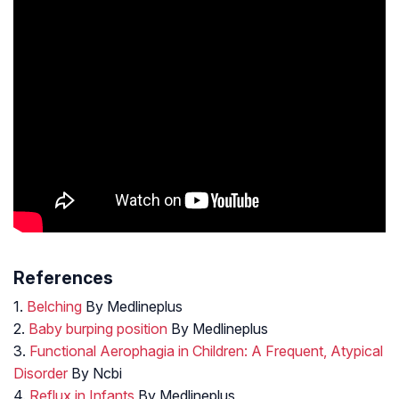
References
1.
Belching
By Medlineplus
2.
Baby burping position
By Medlineplus
3.
Functional Aerophagia in Children: A Frequent, Atypical
Disorder
By Ncbi
4.
Reflux in Infants
By Medlineplus