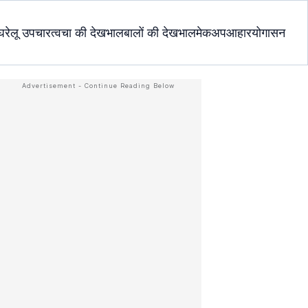
घरेलू उपचार
त्वचा की देखभाल
बालों की देखभाल
मेकअप
आहार
योगासन