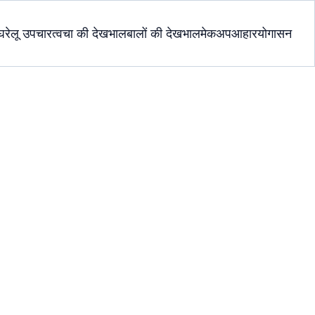
घरेलू उपचार
त्वचा की देखभाल
बालों की देखभाल
मेकअप
आहार
योगासन