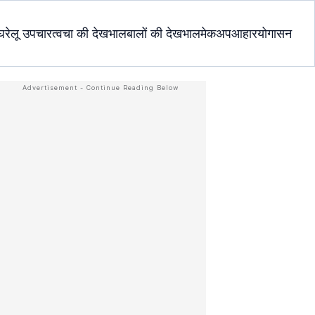
घरेलू उपचार
त्वचा की देखभाल
बालों की देखभाल
मेकअप
आहार
योगासन