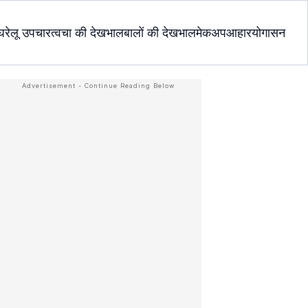
घरेलू उपचार
त्वचा की देखभाल
बालों की देखभाल
मेकअप
आहार
योगासन