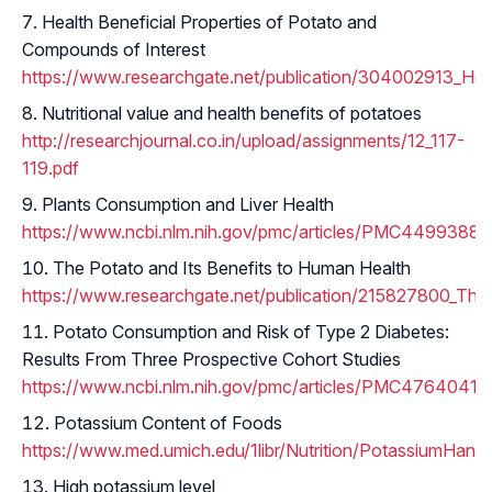
Health Beneficial Properties of Potato and
Compounds of Interest
https://www.researchgate.net/publication/304002913_Hea
Nutritional value and health benefits of potatoes
http://researchjournal.co.in/upload/assignments/12_117-
119.pdf
Plants Consumption and Liver Health
https://www.ncbi.nlm.nih.gov/pmc/articles/PMC4499388/
The Potato and Its Benefits to Human Health
https://www.researchgate.net/publication/215827800_The
Potato Consumption and Risk of Type 2 Diabetes:
Results From Three Prospective Cohort Studies
https://www.ncbi.nlm.nih.gov/pmc/articles/PMC4764041/
Potassium Content of Foods
https://www.med.umich.edu/1libr/Nutrition/PotassiumHand
High potassium level