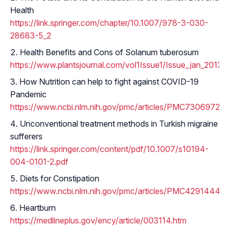
Health
https://link.springer.com/chapter/10.1007/978-3-030-
28683-5_2
Health Benefits and Cons of Solanum tuberosum
https://www.plantsjournal.com/vol1Issue1/Issue_jan_2013/
How Nutrition can help to fight against COVID-19
Pandemic
https://www.ncbi.nlm.nih.gov/pmc/articles/PMC7306972/
Unconventional treatment methods in Turkish migraine
sufferers
https://link.springer.com/content/pdf/10.1007/s10194-
004-0101-2.pdf
Diets for Constipation
https://www.ncbi.nlm.nih.gov/pmc/articles/PMC4291444/
Heartburn
https://medlineplus.gov/ency/article/003114.htm