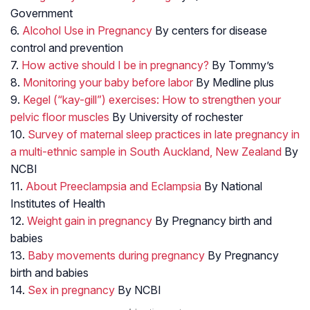
Government
6.
Alcohol Use in Pregnancy
By centers for disease
control and prevention
7.
How active should I be in pregnancy?
By Tommy’s
8.
Monitoring your baby before labor
By Medline plus
9.
Kegel (“kay-gill”) exercises: How to strengthen your
pelvic floor muscles
By University of rochester
10.
Survey of maternal sleep practices in late pregnancy in
a multi-ethnic sample in South Auckland, New Zealand
By
NCBI
11.
About Preeclampsia and Eclampsia
By National
Institutes of Health
12.
Weight gain in pregnancy
By Pregnancy birth and
babies
13.
Baby movements during pregnancy
By Pregnancy
birth and babies
14.
Sex in pregnancy
By NCBI