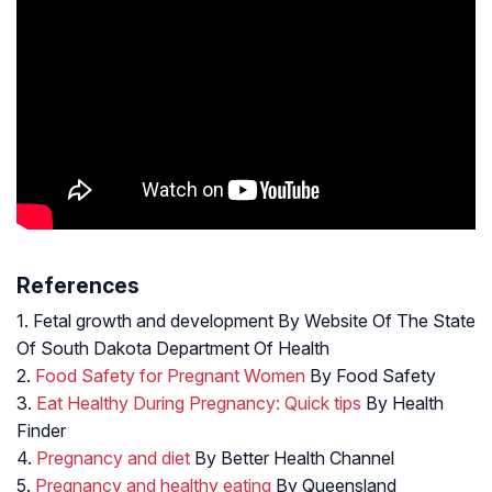
References
1. Fetal growth and development By Website Of The State
Of South Dakota Department Of Health
2.
Food Safety for Pregnant Women
By Food Safety
3.
Eat Healthy During Pregnancy: Quick tips
By Health
Finder
4.
Pregnancy and diet
By Better Health Channel
5.
Pregnancy and healthy eating
By Queensland