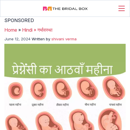
SPONSORED
Home
»
Hindi
»
गर्भावस्था
June 12, 2024
Written by
shivani verma