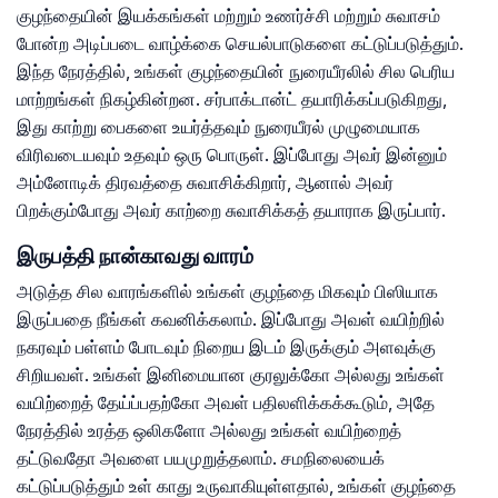
குழந்தையின் இயக்கங்கள் மற்றும் உணர்ச்சி மற்றும் சுவாசம்
போன்ற அடிப்படை வாழ்க்கை செயல்பாடுகளை கட்டுப்படுத்தும்.
இந்த நேரத்தில், உங்கள் குழந்தையின் நுரையீரலில் சில பெரிய
மாற்றங்கள் நிகழ்கின்றன. சர்பாக்டான்ட் தயாரிக்கப்படுகிறது,
இது காற்று பைகளை உயர்த்தவும் நுரையீரல் முழுமையாக
விரிவடையவும் உதவும் ஒரு பொருள். இப்போது அவர் இன்னும்
அம்னோடிக் திரவத்தை சுவாசிக்கிறார், ஆனால் அவர்
பிறக்கும்போது அவர் காற்றை சுவாசிக்கத் தயாராக இருப்பார்.
இருபத்தி நான்காவது வாரம்
அடுத்த சில வாரங்களில் உங்கள் குழந்தை மிகவும் பிஸியாக
இருப்பதை நீங்கள் கவனிக்கலாம். இப்போது அவள் வயிற்றில்
நகரவும் பள்ளம் போடவும் நிறைய இடம் இருக்கும் அளவுக்கு
சிறியவள். உங்கள் இனிமையான குரலுக்கோ அல்லது உங்கள்
வயிற்றைத் தேய்ப்பதற்கோ அவள் பதிலளிக்கக்கூடும், அதே
நேரத்தில் உரத்த ஒலிகளோ அல்லது உங்கள் வயிற்றைத்
தட்டுவதோ அவளை பயமுறுத்தலாம். சமநிலையைக்
கட்டுப்படுத்தும் உள் காது உருவாகியுள்ளதால், உங்கள் குழந்தை