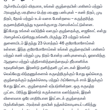
ஆச்சரியப்படும் விதமாக, உங்கள் குழந்தையின் பாலினம் மற்றும்
அவளுக்கு மரபுரிமை பெற்ற மரபணு பண்புகள் – கண் நிறம், முடி
நிறம், தோல் மற்றும் உடல் வகை போன்றவை – கருத்தரித்த
தருணத்திலிருந்து உருவாக்குமாறு அமைக்கப்பட்டுள்ளன.
இப்போது உங்கள் வயிற்றில் வளரும் குழந்தைக்கு, ஜைகோட் என்று
அழைக்கப்படுகிறது.உங்களிடமிருந்து 23 மற்றும் உங்கள்
துணையிடம் இருந்து 23 மொத்தம் 46 குரோமோசோம்கள்
உள்ளன. இந்த குரோமோசோம்கள் உங்கள் குழந்தையின் பாலினம்
மற்றும் கண் மற்றும் முடி நிறம் போன்ற பண்புகளையும், ஓரளவிற்கு
ஆளுமை மற்றும் புத்திசாலித்தனத்தையும் தீர்மானிக்க
உதவுகின்றன. இரண்டு தனித்தனி முட்டைகள் இரண்டு
வெவ்வேறு விந்தணுக்களால் கருவுற்றிருக்கும் போது ஒவ்வொரு
குழந்தைக்கும் நஞ்சுக்கொடி மற்றும் அம்னோடிக் சாக் இருக்கும்
போது இரட்டை குழந்தைகள் ஏற்படுகின்றன. ஒரு கருவுற்ற
முட்டை பிரிந்து இரண்டு கருக்களாக வளர்ந்தால், இதன்
விளைவாக ஒரே மாதிரியான இரட்டைக் குழந்தைகள்
பிறக்கின்றன. அவர்கள் தாயின் நஞ்சுக்கொடியைப் பகிர்ந்து