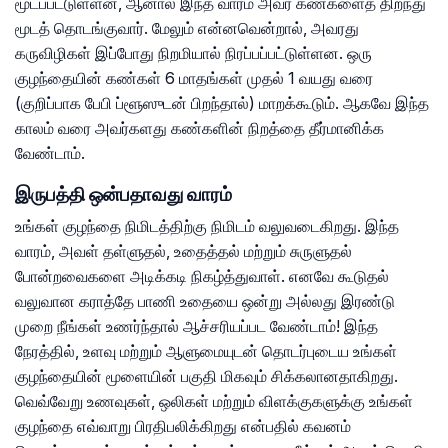
மூடப்பட்டுள்ளன, ஆனால் இந்த வாரம் அவர் கண்களைத் திறந்து
மூடத் தொடங்குவார். மேலும் என்னவென்றால், அவரது
கருவிழிகள் இப்போது நிறமியால் நிரப்பப்பட்டுள்ளன. ஒரு
குழந்தையின் கண்கள் 6 மாதங்கள் முதல் 1 வயது வரை
(குறிப்பாக பேபி ப்ளூஸுடன் பிறந்தால்) மாறக்கூடும். ஆகவே இந்த
காலம் வரை அவர்களது கண்களின் நிறத்தை தீர்மானிக்க
வேண்டாம்.
இருபத்தி ஒன்பதாவது வாரம்
உங்கள் குழந்தை நிமிடத்திற்கு நிமிடம் வலுவடைகிறது. இந்த
வாரம், அவள் தள்ளுதல், உதைத்தல் மற்றும் சுருளுதல்
போன்றவைகளை அடிக்கடி நிகழ்த்துவாள். எனவே கூடுதல்
வலுவான கராத்தே பாணி உதையை ஒன்று அல்லது இரண்டு
முறை நீங்கள் உணர்ந்தால் ஆச்சரியப்பட வேண்டாம்! இந்த
நேரத்தில், உளவு மற்றும் ஆளுமையுடன் தொடர்புடைய உங்கள்
குழந்தையின் மூளையின் பகுதி மிகவும் சிக்கலானதாகிறது.
வெவ்வேறு உணவுகள், ஒலிகள் மற்றும் விளக்குகளுக்கு உங்கள்
குழந்தை எவ்வாறு பிரதிபலிக்கிறது என்பதில் கவனம்