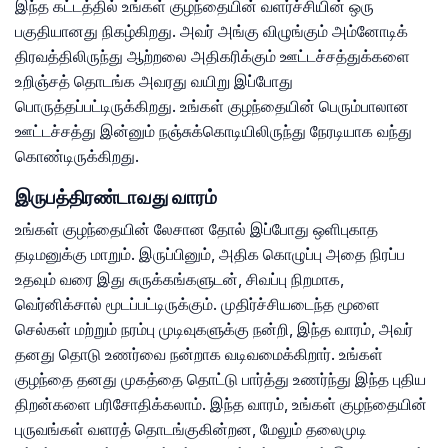
இந்த கட்டத்தில் உங்கள் குழந்தையின் வளர்ச்சியின் ஒரு
பகுதியானது நிகழ்கிறது. அவர் அங்கு விழுங்கும் அம்னோடிக்
திரவத்திலிருந்து ஆற்றலை அதிகரிக்கும் ஊட்டச்சத்துக்களை
உறிஞ்சத் தொடங்க அவரது வயிறு இப்போது
பொருத்தப்பட்டிருக்கிறது. உங்கள் குழந்தையின் பெரும்பாலான
ஊட்டச்சத்து இன்னும் நஞ்சுக்கொடியிலிருந்து நேரடியாக வந்து
கொண்டிருக்கிறது.
இருபத்திரண்டாவது வாரம்
உங்கள் குழந்தையின் லேசான தோல் இப்போது ஒளிபுகாத
தடிமனுக்கு மாறும். இருப்பினும், அதிக கொழுப்பு அதை நிரப்ப
உதவும் வரை இது சுருக்கங்களுடன், சிவப்பு நிறமாக,
வெர்னிக்சால் மூடப்பட்டிருக்கும். முதிர்ச்சியடைந்த மூளை
செல்கள் மற்றும் நரம்பு முடிவுகளுக்கு நன்றி, இந்த வாரம், அவர்
தனது தொடு உணர்வை நன்றாக வடிவமைக்கிறார். உங்கள்
குழந்தை தனது முகத்தை தொட்டு பார்த்து உணர்ந்து இந்த புதிய
திறன்களை பரிசோதிக்கலாம். இந்த வாரம், உங்கள் குழந்தையின்
புருவங்கள் வளரத் தொடங்குகின்றன, மேலும் தலைமுடி