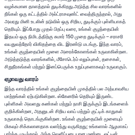
வழக்கமான தாளத்தால் துடிக்கிறது.அடுத்த சில வாரங்களில்
நீங்கள் ஒரு கட்டத்தில் அல்ட்ராசவுண்ட் வைத்திருந்தால், அது
அவரது மினி உடலின் நடுவில் ஒரு சிறிய, துடிக்கும் புள்ளியாகத்
தெரியும். இப்போது முதல் பிறப்பு வரை, உங்கள் குழந்தையின்
இதயம் ஒரு நிமிடத்திற்கு சுமார் 150 முறை துடிக்கும் – சராசரி
வயதுவந்தோர் விகிதத்தை விட இரண்டு மடங்கு. இந்த வாரம்,
உங்கள் குழந்தையின் மூளை அரைக்கோளங்கள் உருவாகின்றன.
அடுத்தடுத்த வாரங்களில், மீசோடெர்ம் எலும்புகள், தசைகள்,
சிறுநீரகங்கள் மற்றும் இனப்பெருக்க உறுப்புகளாகவும் உருவாகும்.
ஏழாவது வாரம்
இந்த வாரத்தில் உங்கள் குழந்தையின் முகத்தில் பல அத்யாவசிய
மாற்றங்கள் ஏற்படுகின்றன. ஸ்கேனரில் தெரியும் இருண்ட
புள்ளிகள் அவளது கண்கள் மற்றும் நாசி இருக்கும் இடங்களைக்
குறிக்கின்றன, அதனுடன் சிறிய வாய் மற்றும் குட்டிக் காதுகள்
உருவாகத் தொடங்குகின்றன. உங்கள் குழந்தையின் மூளையும்
மிகவும் சிக்கலானதாக வளர்ந்து வருகிறது; உங்களால் ஆழமாகப்
பார்க்க முடிந்தால், அந்த வெளிப்படையான மண்டை ஓட்டின்