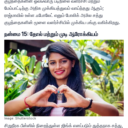
குழந்தைகளின் ஒவ்வொரு படிநிலை வளர்ச்சி மற்றும்
மேம்பாட்டிற்கு அதிக முக்கியத்துவம் வாய்ந்தது ஆகும்;
ராஜ்மாவில் உள்ள ஃபோலேட் எனும் போலிக் அமில சத்து
குழந்தைகளின் மூளை வளர்ச்சியில் முக்கிய பங்கு வகிக்கிறது.
நன்மை 15: தோல் மற்றும் முடி ஆரோக்கியம்
Image: Shutterstock
சிறுநீரக பீன்ஸில் நிறைந்துள்ள ஜிங்க் எனப்படும் துத்தநாக சத்து,