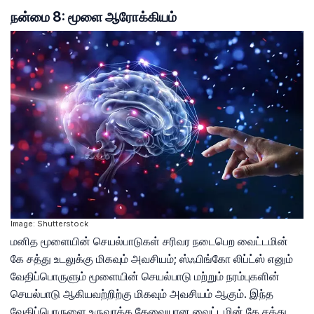
நன்மை 8: மூளை ஆரோக்கியம்
Image: Shutterstock
மனித மூளையின் செயல்பாடுகள் சரிவர நடைபெற வைட்டமின்
கே சத்து உடலுக்கு மிகவும் அவசியம்; ஸ்ஃபிங்கோ லிப்ட்ஸ் எனும்
வேதிப்பொருளும் மூளையின் செயல்பாடு மற்றும் நரம்புகளின்
செயல்பாடு ஆகியவற்றிற்கு மிகவும் அவசியம் ஆகும். இந்த
வேதிப்பொருளை உருவாக்க தேவையான வைட்டமின் கே சத்து