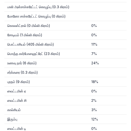
பாலி அன்சாச்சுரேட்டட் கொழுப்பு (0.3 கிராம்)
மோனோ சாச்சுரேட்டட் கொழுப்பு (0 கிராம்)
கொலஸ்ட்ரால் (0 மில்லி கிராம்)
0%
சோடியம் (1 மில்லி கிராம்)
0%
பொட்டாசியம் (405 மில்லி கிராம்)
11%
மொத்த கார்போஹைட்ரேட் (23 கிராம்)
7%
உணவு நார் (6 கிராம்)
24%
சர்க்கரை (0.3 கிராம்)
புரதம் (9 கிராம்)
18%
வைட்டமின் ஏ
0%
வைட்டமின் சி
2%
கால்சியம்
3%
இரும்பு
12%
வைட்டமின் டி
0%