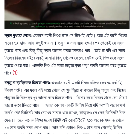
স্বাদ
বুঝতে
শেখেঃ
একমাস বয়সী শিশুর মানে সে ভীষণই ছোট। আর এই বয়সী শিশুরা
মায়ের দুধ ছাড়া আর কিছুই খায় না। তবু এক মাস বয়স হওয়ার পর থেকেই সে স্বাদ
বুঝতে পারে এবং কিছু কিছু স্বাদ আলাদা করার ক্ষমতাও পায়। তাই মা যদি এই সময়
নিজের নিয়মের বাইরে একটু আলাদা কিছু খেয়েও ফেলে, সেটাও সেই শিশু সঙ্গে সঙ্গে
বুঝতে পেরে যায়। এমনকি শিশু এই সময় মাতৃদুগ্ধের গন্ধ অবধি আলাদা করে বুঝতে
পারে
(1)
।
বস্তু
বা
ব্যক্তিকে
চিনতে
পারেঃ
একমাস বয়সী একটি শিশুর মস্তিষ্কের অনেকটাই
বিকাশ ঘটে। এর ফলে এই সময় থেকে সে খুব প্রিয় বা কাছের কিছু মানুষ এবং নিজের
পছন্দের জিনিসপত্র খুব ভালো করে চিনতে পারে। বিশেষ করে নিজের মাকে তো ভীষণ
ভালো ভাবে চিনতে পারে। এছাড়া কোনও একটি জিনিস নিয়ে যদি আপনি অনেকক্ষণ
অবধি সেই জিনিসটি তার চোখের সামনে ধরে রাখেন, তাহলেও সে সেই জিনিসটি চিনে
ফেলে। তবে অনেক শিশুর মধ্যে নির্দিষ্ট এই বোধটি তৈরী হতে অনেক সময় ৬ থেকে
১০ মাস অবধি সময় লেগে যায়। তাই যদি কোনও শিশু ১ মাস বয়স থেকেই জিনিস