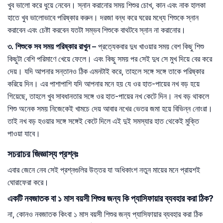
খুব ভালো করে ধুয়ে নেবেন। স্নান করানোর সময় শিশুর চোখ, কান এবং নাক হালকা
হাতে খুব ভালোভাবে পরিষ্কার করুন। দরজা বন্ধ করে ঘরের মধ্যে শিশুকে স্নান
করাবেন এবং চেষ্টা করবেন যতটা সম্ভব শিশুকে বাথটবে স্নান না করানোর।
৩
.
শিশুকে
সব
সময়
পরিষ্কার
রাখুন
–
প্রত্যেকবার দুধ খাওয়ার সময় বেশ কিছু শিশু
কিছুটা বেশি পরিমাণে খেয়ে ফেলে। এবং কিছু সময় পর সেই দুধ সে মুখ দিয়ে বের করে
দেয়। যদি আপনার সন্তানও ঠিক এমনটাই করে, তাহলে সঙ্গে সঙ্গে তাকে পরিষ্কার
করিয়ে দিন। এর পাশাপাশি যদি আপনার মনে হয় যে ওর হাত-পায়ের নখ বড় হয়ে
গিয়েছে, তাহলে খুব সাবধানতার সঙ্গে ওর হাত-পায়ের নখ কেটে দিন। নখ বড় থাকলে
শিশু অনেক সময় নিজেকেই খামচে দেয় আবার নখের ভেতর জমা হয়ে বিভিন্ন নোংরা।
তাই নখ বড় হওয়ার সঙ্গে সঙ্গেই কেটে দিলে এই দুই সমস্যার হাত থেকেই মুক্তি
পাওয়া যাবে।
সচরাচর জিজ্ঞাস্য প্রশ্নঃ
এবার জেনে নেব সেই প্রশ্নগুলির উত্তর যা অধিকাংশ নতুন মায়ের মনে প্রায়শই
ঘোরাফেরা করে।
একটি নবজাতক বা ১ মাস বয়সী শিশুর জন্য কি প্যাসিফায়ার ব্যবহার করা ঠিক?
না, কোনও নবজাতক কিংবা ১ মাস বয়সী শিশুর জন্য প্যাসিফায়ার ব্যবহার করা ঠিক