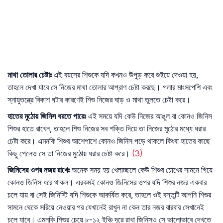
মাথা
তোলার
চেষ্টাঃ
এই বয়সের শিশুকে যদি কখনও উপুড় করে শুইয়ে দেওয়া হয়,
তাহলে দেখা যাবে সে নিজের মাথা তোলার আপ্রাণ চেষ্টা করছে। গলার মাংসপেশি এবং
স্নায়ুতন্ত্রে বিকাশ ঘটার কারণেই শিশু নিজের ঘাড় ও মাথা তুলতে চেষ্টা করে।
হাতের
মুঠোয়
জিনিস
ধরতে
পারেঃ
এই সময়ে যদি কেউ নিজের আঙুল বা কোনও জিনিস
শিশুর হাতে রাখেন, তাহলে শিশু নিজের সব শক্তি দিয়ে তা নিজের মুঠোর মধ্যে ধরার
চেষ্টা করে। এমনকি শিশুর আশেপাশে কোনও জিনিস পড়ে থাকলে কিংবা হাতের কাছে
কিছু পেলেও সে তা নিজের মুঠোয় ধরার চেষ্টা করে।
(3)
জিনিসের
ওপর
নজর
রাখেঃ
অনেক সময় হয় খেলাচ্ছলে কেউ শিশুর চোখের সামনে গিয়ে
কোনও জিনিস ধরে থাকল। এরকমই কোনও জিনিসের ওপর যদি শিশুর নজর একবার
চলে যায় বা সেই জিনিস্টি যদি শিশুকে আকর্ষিত করে, তাহলে ওই বস্তুটি আপনি শিশুর
সামনে থেকে সরিয়ে নেওয়ার পর যেখানেই রাখুন না কেন তার নজর বারবার সেখানেই
চলে যাবে। এমনকি শিশুর চেয়ে ৮-১২ ইঞ্চি দূরে রাখা জিনিসও সে ভালোভাবে দেখতে