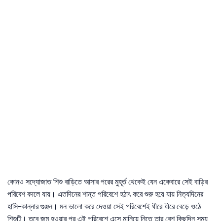
কোনও সদ্যোজাত শিশু বাড়িতে আসার পরের মুহূর্ত থেকেই যেন একেবারে সেই বাড়ির
পরিবেশ বদলে যায়। এতদিনের শান্ত পরিবেশে হঠাৎ করে শুরু হয়ে যায় নিত্যদিনের
হাসি-কান্নার গুঞ্জন। মন ভালো করে দেওয়া সেই পরিবেশেই ধীরে ধীরে বেড়ে ওঠে
শিশুটি। তবে জন্ম হওয়ার পর এই পরিবেশে এসে মানিয়ে নিতে তার বেশ কিছুদিন সময়