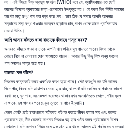
নয়। এই বিষয়ে বিশ্ব স্বাস্থ্য সংগঠন (WHO) বলে যে, প্যাসিফায়ার এত ছোট
বয়সের শিশুদের ব্যবহারের জন্য একেবারেই উপযুক্ত নয়। এর ফলে শিশু নির্দিষ্ট সময়ের
আগেই মাতৃ দুগ্ধ পান করা বন্ধ করে দেয়। তাই ঠিক যে সময়ে আপনি আপনার
সন্তানের মাতৃ দুগ্ধ খাওয়ার অভ্যেস ছাড়াতে চান, তখন থেকে তাকে প্যাসিফায়ার
দেওয়া উচিৎ।
আমি আমার কাঁদতে থাকা বাচ্চাকে কীভাবে শান্ত করব?
অনবরত কাঁদতে থাকা বাচ্চাকে আপনি গান শুনিয়ে ঘুম পাড়াতে পারেন কিংবা তাকে
কোলে নিয়ে বা দোলনায় দোল খাওয়াতে পারেন। আবার কিছু কিছু শিশু অন্য ধরনের
গান শুনলেও শান্ত হয়ে যায়।
বাচ্চারা কেন কাঁদে?
শিশুদের কান্নাকাটি করার একাধিক কারণ হতে পারে। সেই কারঙুলি হল যদি তাদের
খিদে পায়, কিংবা যদি ডায়াপার নোংরা হয়ে যায়, বা পেটে যদি কোলিন বা গ্যাসের কারণে
ব্যথা করে, ঘুম পায়, অনেকক্ষণ ধরে শুয়ে থাকার যখন অস্বস্তিতে ভোগে, শরীর সুস্থ
না থাকে, দুধ খাওয়ার পরে ঢেকুর তুলতে না পারে ইত্যাদি।
যেমন একটি ছোট্ট চারাগাছকে মহীরুহে পরিণত করতে ভীষণ ভালো সার এবং জলের
প্রয়োজন হয়, ঠিক তেমনই আপনার শিশুরও বড় হয়ে ওঠার জন্য প্রইয়োজন বিশেষ
দেখভাল। যদি আপনার শিশুর বয়স এক মাস হয়ে থাকে, তাহলে এই প্রতিবেদনে দেওয়া