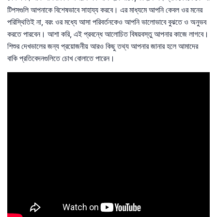
টিপসগুলি আপনাকে বিশেষভাবে সাহায্য করবে। এর মাধ্যমে আপনি কেবল ওর মনের
পরিস্থিতিই না, বরং ওর মধ্যে আসা পরিবর্তনকেও আপনি ভালোভাবে বুঝতে ও অনুভব
করতে পারবেন। আশা করি, এই প্রবন্ধে আলোচিত বিষয়বস্তু আপনার কাজে লাগবে।
শিশুর দেখভালের জন্য প্রয়োজনীয় আরও কিছু তথ্য আপনার জানার হলে আমাদের
বাকি প্রতিবেদনগুলিতে চোখ বোলাতে পারেন।