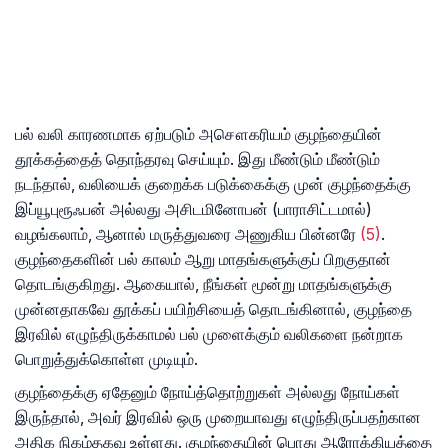
பல் வலி காரணமாக ஏற்படும் அசௌகரியம் குழந்தையின்
தூக்கத்தைத் தொந்தரவு செய்யும். இது மீண்டும் மீண்டும்
நடந்தால், வலியைக் குறைக்க படுக்கைக்கு முன் குழந்தைக்கு
இப்யூபுரூஃபன் அல்லது அசிடமினோபன் (பாராசிட்டமால்)
வழங்கலாம், ஆனால் மருத்துவரை அணுகிய பின்னரே
(5)
.
குழந்தைகளின் பல் காலம் ஆறு மாதங்களுக்குப் பிறகுதான்
தொடங்குகிறது. ஆகையால், நீங்கள் மூன்று மாதங்களுக்கு
முன்னதாகவே தூக்கப் பயிற்சியைத் தொடங்கினால், குழந்தை
இரவில் எழுந்திருக்காமல் பல் முளைக்கும் வலிகளை நன்றாக
பொறுத்துக்கொள்ள முடியும்.
குழந்தைக்கு ஏதேனும் நோய்த்தொற்றுகள் அல்லது நோய்கள்
இருந்தால், அவர் இரவில் ஒரு முறையாவது எழுந்திருப்பதற்கான
அதிக நிகழ்தகவு உள்ளது. குழந்தையின் பொது ஆரோக்கியத்தை