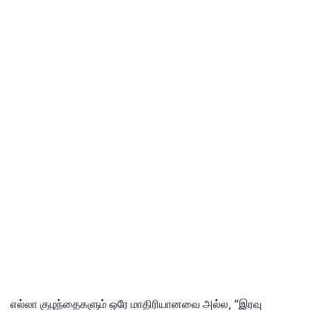
எல்லா குழந்தைகளும் ஒரே மாதிரியானவை அல்ல, “இரவு