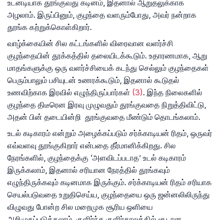
உடனடியாக தூங்குவது கடினம், இதனால் ஆறுதலுக்காக
அழலாம். இருப்பினும், குழந்தை வளரும்போது, ​​அவர் நன்றாக
தூங்க கற்றுக்கொள்கிறார்.
வாழ்க்கையின் சில கட்டங்களில் விரைவான வளர்ச்சி
குழந்தையின் தூக்கத்தில் தலையிடக்கூடும். உதாரணமாக, ஆறு
மாதங்களுக்கு ஒரு வளர்ச்சியைக் கடந்து செல்லும் குழந்தைகள்
பெரும்பாலும் பசியுடன் உணரக்கூடும், இதனால் கூடுதல்
உணவிற்காக இரவில் எழுந்திருப்பார்கள்
(3)
. இந்த நிலைகளில்
குழந்தை திடீரென இரவு முழுவதும் தூங்குவதை நிறுத்திவிட்டு,
அதன் பின் தடையின்றி தூங்குவதை மீண்டும் தொடங்கலாம்.
உடல் கடிகாரம் என்றும் அழைக்கப்படும் சர்க்காடியன் ரிதம், ஒருவர்
எவ்வளவு தூங்குகிறார் என்பதை தீர்மானிக்கிறது. சில
நேரங்களில், குழந்தைக்கு ‘அளவிடப்படாத’ உடல் கடிகாரம்
இருக்கலாம், இதனால் சரியான நேரத்தில் தூங்கவும்
எழுந்திருக்கவும் கடினமாக இருக்கும். சர்க்காடியன் ரிதம் சரியாக
செயல்படுவதை உறுதிசெய்ய, குழந்தையை ஒரு ஜன்னலிலிருந்து
விழுவது போன்ற சில மறைமுக சூரிய ஒளியை
அறிமுகப்படுத்தலாம். குளிர்ந்த குளிர்காலத்தில் சூடான