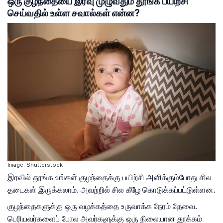
ஒரு குழந்தையை இரவு முழுவதும் தூங்க பயிற்சி
செய்வதில் உள்ள சவால்கள் என்ன?
Image: Shutterstock
இரவில் தூங்க உங்கள் குழந்தைக்கு பயிற்சி அளிக்கும்போது சில
தடைகள் இருக்கலாம். அவற்றில் சில கீழே கொடுக்கப்பட்டுள்ளன.
குழந்தைகளுக்கு ஒரு வழக்கத்தை உருவாக்க நேரம் தேவை.
பெரியவர்களைப் போல அவர்களுக்கு ஒரு நிலையான தூக்கம்